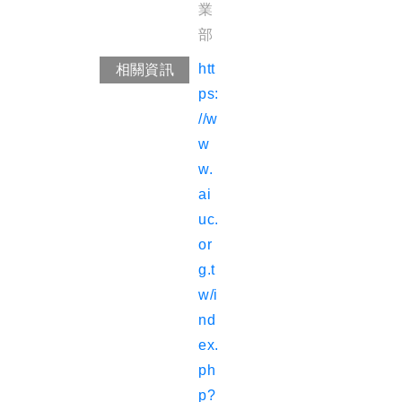
業
部
htt
相關資訊
ps:
//w
w
w.
ai
uc.
or
g.t
w/i
nd
ex.
ph
p?