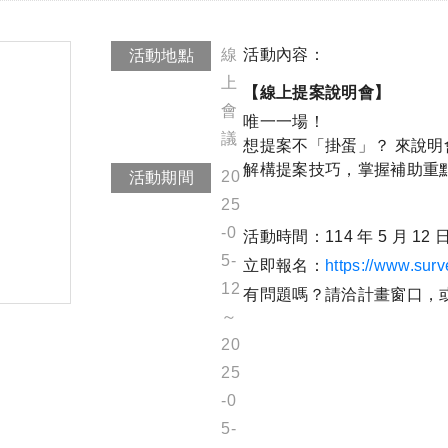
線
活動內容：
活動地點
上
【線上提案說明會】
會
唯一一場！
議
想提案不「掛蛋」？ 來說明
解構提案技巧，掌握補助重
20
活動期間
25
-0
活動時間：114 年 5 月 12 日 1
5-
立即報名：
https://www.su
12
有問題嗎？請洽計畫窗口，
～
20
25
-0
5-