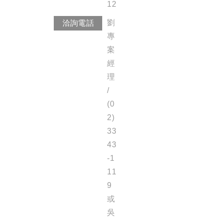
12
劉
洽詢電話
專
案
經
理
/
(0
2)
33
43
-1
11
9
或
吳