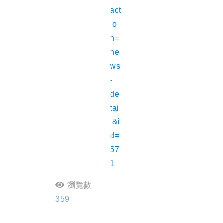
act
io
n=
ne
ws
-
de
tai
l&i
d=
57
1
瀏覽數
359