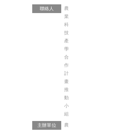
農
聯絡人
業
科
技
產
學
合
作
計
畫
推
動
小
組
農
主辦單位