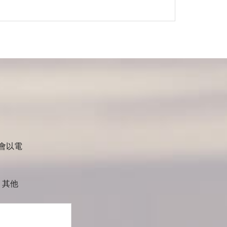
會以電
其他