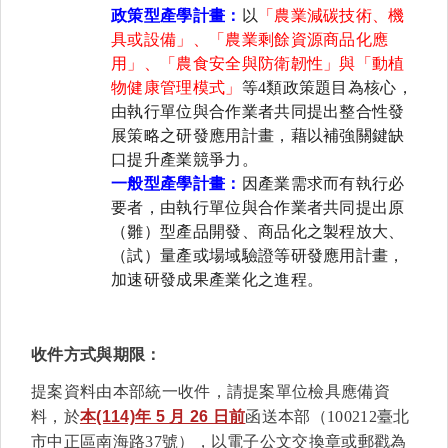
政策型產學計畫：
以
「農業減碳技術、機
具或設備」、「農業剩餘資源商品化應
用」、「農食安全與防衛韌性」與「動植
物健康管理模式」
等4類政策題目為核心，
由執行單位與合作業者共同提出整合性發
展策略之研發應用計畫，藉以補強關鍵缺
口提升產業競爭力。
一般型產學計畫：
因產業需求而有執行必
要者，由執行單位與合作業者共同提出原
（雛）型產品開發、商品化之製程放大、
（試）量產或場域驗證等研發應用計畫，
加速研發成果產業化之進程。
收件方式與期限：
提案資料由本部統一收件，請提案單位檢具應備資
料，於
本(114)年 5 月 26 日前
函送本部（100212臺北
市中正區南海路37號）
，以電子公文交換章或郵戳為