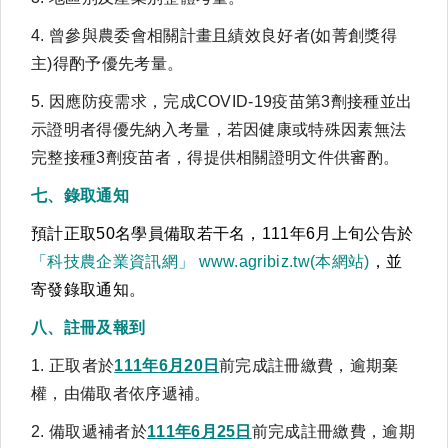
4. 曾參與農委會相關計畫且績效良好者(如菁創獎得
主)得酌予優先考量。
5. 因應防疫需求，完成COVID-19疫苗第3劑接種並出
示證明者得優先納入考量，若因健康或特殊因素無法
完整接種3劑疫苗者，得提供相關證明文件供審酌。
七、錄取通知
預計正取50名學員備取若干名，111年6月上旬公告於
「科技農企業資訊網」 www.agribiz.tw(本網站)
，並
寄發錄取通知。
八、註冊及報到
1. 正取者於
111
年
6
月
20
日
前完成註冊繳費，逾期棄
權，由備取者依序遞補。
2. 備取遞補者於
111
年
6
月
25
日
前完成註冊繳費，逾期