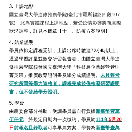
3. 上課地點
國立臺灣大學進修推廣學院(臺北市羅斯福路四段107
號)，此為實體課程上課地點，若受疫情影響將視實際
狀況調整
，詳見本簡章【十一、防疫方案說明】
4. 結業證明
學員依排定課程受訓，上課出席時數達72小時以上，
通過學習評量並繳交研習報告者，由國立臺灣大學進
修推廣學院核發國立臺灣大學「科技農企業經營管理
菁英班」推廣教育證明書及學分成績證明。
未具報考
研究所同等學力資格者，課程完成後僅核發研習證明
書，但不發給學分證明
。
5. 學費
由農委會部分補助，受訓學員需自行負擔
新臺幣壹萬
伍仟元
，於規定日期內一次繳納，學員於
111
年
5
月
20
日
前報名且錄取者
可享早鳥方案，學費為
新臺幣壹萬