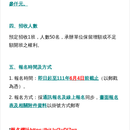
參仟元。
四、招收人數
預定招收1班，人數50名，承辦單位保留增額或不足
額開班之權利。
五、報名時間及方式
1. 報名時間：
即日起至111
年
6
月
4
日
前截止
（以郵戳
為憑）。
2. 報名方式：採
通訊報名及線上報名
同步，
書面報名
表及相關附件資料
以掛號方式郵寄
*
報名網址
https://bit.ly/3uDI7wz
。