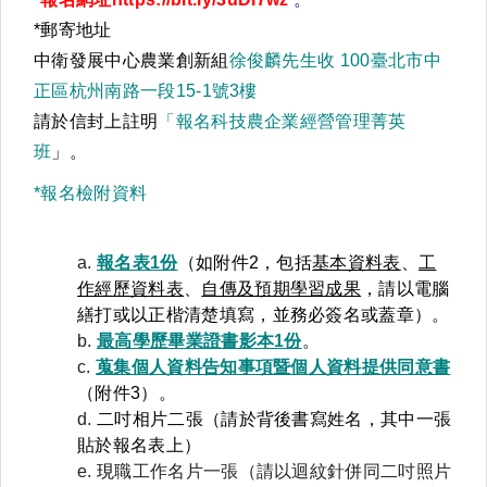
*郵寄地址
中衛發展中心農業創新組
徐俊麟先生收 100臺北市中
正區杭州南路一段15-1號3樓
請於信封上註明
「報名科技農企業經營管理菁英
班
」。
*報名檢附資料
a.
報名表1份
（如附件2，包括
基本資料表
、
工
作經歷資料表
、
自傳及預期學習成果
，請以電腦
繕打或以正楷清楚填寫，並務必簽名或蓋章）。
b.
最高學歷畢業證書影本1份
。
c.
蒐集個人資料告知事項暨個人資料提供同意書
（附件3）。
d.
二吋相片二張（請於背後書寫姓名，其中一張
貼於報名表上）
e.
現
職工作名片一張（請以迴紋針併同二吋照片