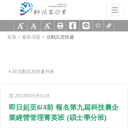
跳到主要內容區塊
:::
首頁
最新消息
活動訊息快遞
回活動訊息快遞列表
:::
2022年
05
月
01
日
即日起至6/4前 報名第九屆科技農企
業經營管理菁英班 (碩士學分班)