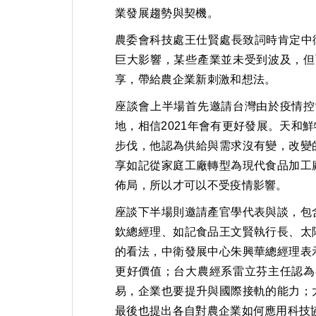
業發展趨勢與契機。
農委會科技處王仕賢處長致詞時肯定中衛
巨大影響，某些產業並未受到波及，但
享，帶給農企業新刺激和想法。
座談會上半場首先邀請台灣由於疫情控
地，相信2021年會有更好發展。天
步伐，他認為供給與需求沒有變，改變
享如記從家庭工廠轉型為現代食品加工
佈局，所以才可以不受疫情影響。
座談下半場則邀請產官學代表與談，包
欽總經理、如記食品王文賢執行長、太
的看法，中衛發展中心朱興華總經理表
更好價值；台大農經系雷立芬主任認為
易，企業也要提升與國際接軌的能力；
最後也提出各自對農企業如何應用科技