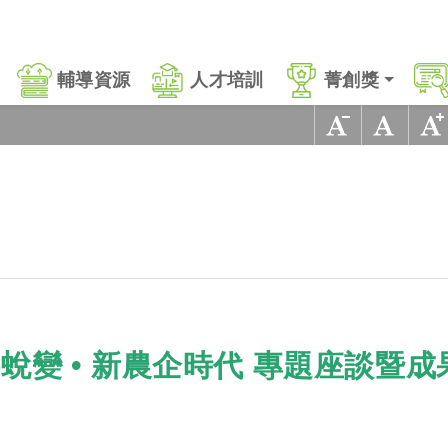
輔導資源
人才培訓
菁創獎
蛻變 • 新農企時代 專題座談暨成