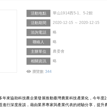
華山1914西5-1、5-2館
活動地點
2020-12-15 ～ 2020-12-15
活動期間
略
洽詢電話
略
聯絡人
農委會
主辦單位
略
相關資訊
瀏覽數
344
多年來協助科技農企業發展推動臺灣農業科技產業化，今年度
題進行深度座談，藉由業界專家與產業代表的經驗分享，提升