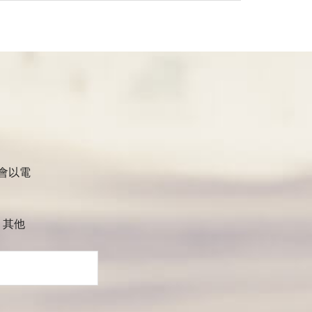
會以電
其他