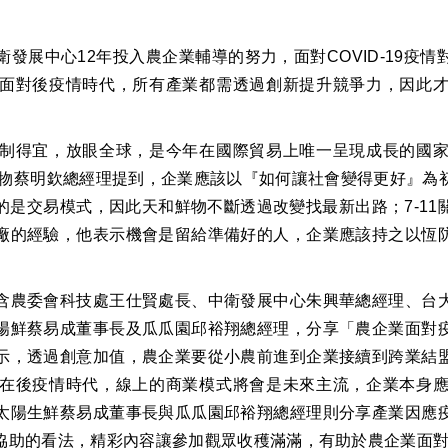
發展中心12年投入農企業輔導的努力，面對COVID-19疫
面對後疫情時代，所有產業都需透過創新提升競爭力，因此
制得宜，放眼全球，是今年在國際貿易上唯一呈現成長的國
和鮮物蔡明欽總經理提到，企業應該以『如何讓社會變得更好』為
的是交易模式，因此天和鮮物不斷透過改變找最新出路；7-11
廠的經驗，他表示機會是留給準備好的人，企業應該持之以恆
含農委會科技處王仕賢處長、中衛發展中心朱興華總經理、台
陽鮮蔡易成董事長及瓜瓜園邱裕翔總經理，分享「農企業面對
示，透過創意加值，農企業要從小農前進到企業接續到跨業結
在後疫情時代，線上的商業模式將會是未來主流，企業本身
太陽生鮮蔡易成董事長與瓜瓜園邱裕翔總經理則分享產業因應
協助的看法，精彩內容讓參加觀眾收穫滿滿，有助於農企業面