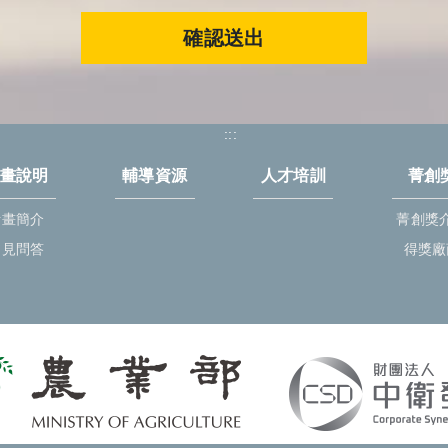
確認送出
:::
畫說明
輔導資源
人才培訓
菁創
計畫簡介
菁創獎
常見問答
得獎廠