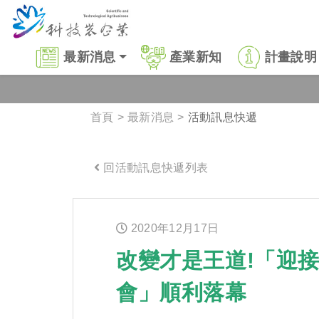
跳到主要內容區塊
:::
最新消息
產業新知
計畫說明
首頁
最新消息
活動訊息快遞
回活動訊息快遞列表
:::
2020年
12
月
17
日
改變才是王道!「迎接
會」順利落幕