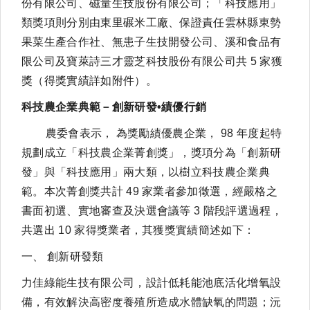
份有限公司、磁量生技股份有限公司；「科技應用」
類獎項則分別由東里碾米工廠、保證責任雲林縣東勢
果菜生產合作社、無患子生技開發公司、溪和食品有
限公司及寶萊詩三才靈芝科技股份有限公司共 5 家獲
獎（得獎實績詳如附件）。
科技農企業典範－創新研發•績優行銷
農委會表示， 為獎勵績優農企業， 98 年度起特
規劃成立「科技農企業菁創獎」，獎項分為「創新研
發」與「科技應用」兩大類，以樹立科技農企業典
範。本次菁創獎共計 49 家業者參加徵選，經嚴格之
書面初選、實地審查及決選會議等 3 階段評選過程，
共選出 10 家得獎業者，其獲獎實績簡述如下：
一、 創新研發類
力佳綠能生技有限公司，設計低耗能池底活化增氧設
備，有效解決高密度養殖所造成水體缺氧的問題；沅