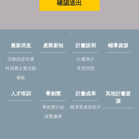
確認送出
:::
最新消息
產業新知
計畫說明
輔導資源
活動訊息快遞
計畫簡介
科技農企業活動
常見問答
看板
人才培訓
菁創獎
計畫成果
其他計畫資
源
菁創獎介紹
輔導業者與影片
得獎廠商