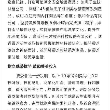
巡查紀錄，打造可追溯之安全驗證產品； 無患子生技
開發公司 ，開發 146 種無患子相關美妝清潔等系列產
品，成功\在短時間內打開品牌知名度； 溪和食品有限
公司 ，堅持漁獲進場後 5 個小時內完成加工程序，維
持產品最佳狀態，並持續推廣在地漁業文化，提升在
地漁業產值； 寶萊詩三才靈芝科技股份有限公司 ，透
過靈芝活性萃取技術與機能性的持續研究，揭開靈芝
藥效之神秘面紗，並開發靈芝相關系列產品，使靈芝
更貼近一般民眾生活。
樹立殊榮標竿
鼓勵菁英投入
農委會進一步說明，以上 10 家菁創獎得主在科
技研發、技術應用、商業化生產、營運管理、行銷推
廣、顧客服務等面向，均展現企業實力。創新研發類
得獎業者雖然型態各異，但其共同點是皆對市場具有
敏銳洞察力，進而找到商機無限的藍海，取得台灣第