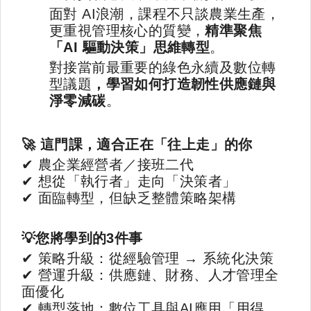
面對 AI浪潮，課程不只談農業生產，
更重視管理核心的質變，
精準聚焦
「AI 驅動決策」思維轉型
。
對接當前最重要的綠色永續及數位轉
型議題
，學習如何打造韌性供應鏈與
淨零減碳
。
🚀
這門課，適合正在「往上走」的你
✔
農企業經營者／接班二代
✔
想從「執行者」走向「決策者」
✔
面臨轉型，但缺乏整體策略架構
💡
您將學到的
3
件事
✔
策略升級：從經驗管理
→
系統化決策
✔
營運升級：供應鏈、財務、人才管理全
面優化
✔
轉型落地：數位工具與
AI
應用「用得