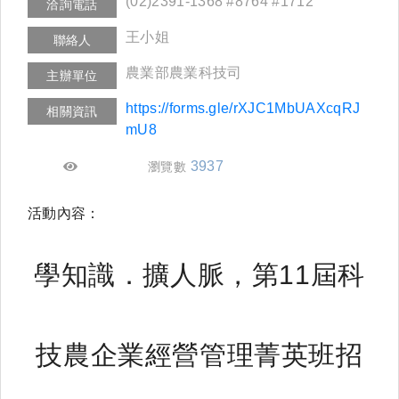
(02)2391-1368 #8764 #1712
洽詢電話
王小姐
聯絡人
農業部農業科技司
主辦單位
https://forms.gle/rXJC1MbUAXcqRJ
相關資訊
mU8
3937
瀏覽數
活動內容：
學知識．擴人脈，第11屆科
技農企業經營管理菁英班招