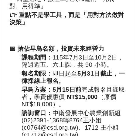
對、用得準」
👉
重點不是學工具，而是「用對方法做對
決策」
📅
搶佔早鳥名額，投資未來經營力
課程期間：
115
年7月3日至10月2日，
隔週週五、六上課，共 90 小時。
報名期限：
即日起至
5月31日截止，一
律採線上報名
。
早鳥方案：5月15日前
完成報名且錄取
者，學費優惠價
NT$15,000
（原價
NT$18,000）。
諮詢窗口：
中衛發展中心農業創新組
(02)2391-1368轉8764王小姐
(c0764@csd.org.tw)、1712 王小姐
(c1712@csd.org.tw)