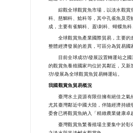
綜觀全球觀賞魚市場，以淡水觀賞魚而言
科、慈鯛科、鯰科等，其中孔雀魚及霓虹燈
成，主要有雀鯛科、蓋\刺科、蝴蝶魚
全球觀賞魚產業國際貿易，主要的進
整體經濟發展的差異，可區分為貿易國家
目前全球成功\發展設置轉運站之國家
的觀賞魚養殖國家均位於其鄰近，又新
功\發展為全球觀賞魚貿易轉運站。
我國觀賞魚貿易概況
臺灣水土資源有限但擁有絕佳之氣候
尤其臺灣鄰近中國大陸，伴隨經濟持續
委會已將觀賞魚納入「精緻農業健康卓
臺灣觀賞魚繁養殖場主要集中於彰化
之淡水與半淡鹹水觀賞魚。