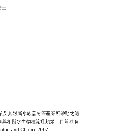
技士
產業及其附屬水族器材等產業所帶動之總
水觀賞魚與相關水生物種流通頻繁，目前就有
nd Chong, 2007 ）。