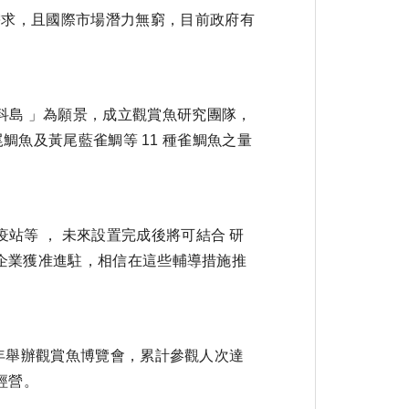
求，且國際市場潛力無窮，目前政府有
島 」為願景，成立觀賞魚研究團隊，
尾鯛魚及黃尾藍雀鯛等 11 種雀鯛魚之量
等 ， 未來設置完成後將可結合 研
 家企業獲准進駐，相信在這些輔導措施推
 年舉辦觀賞魚博覽會，累計參觀人次達
經營。