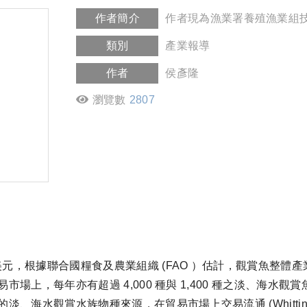
作者簡介
作者現為漁業署養殖漁業組
類別
產業報導
作者
侯彥隆
瀏覽數
2807
元，根據聯合國糧食及農業組織 (FAO ）估計，觀賞魚整體
易市場上，每年亦有超過 4,000 種與 1,400 種之淡、海
海水觀賞水族物種來源，在貿易市場上交易流通 (Whittington a