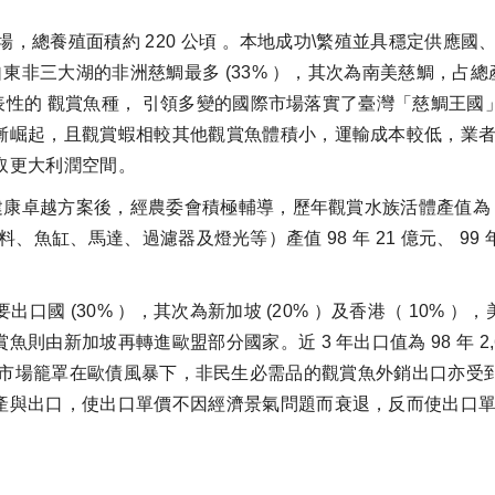
，總養殖面積約 220 公頃 。本地成功\繁殖並具穩定供應國、
自東非三大湖的非洲慈鯛最多 (33% ），其次為南美慈鯛，占總
具代表性的 觀賞魚種， 引領多變的國際市場落實了臺灣「慈鯛王
漸崛起，且觀賞蝦相較其他觀賞魚體積小，運輸成本較低，業者
取更大利潤空間。
越方案後，經農委會積極輔導，歷年觀賞水族活體產值為 98 年 8.
飼料、魚缸、馬達、過濾器及燈光等）產值 98 年 21 億元、 99 年 3
口國 (30% ），其次為新加坡 (20% ）及香港（ 10% 
新加坡再轉進歐盟部分國家。近 3 年出口值為 98 年 2,698 
 年度因國際市場籠罩在歐債風暴下，非民生必需品的觀賞魚外銷出口亦
與出口，使出口單價不因經濟景氣問題而衰退，反而使出口單價提