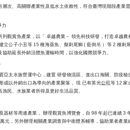
層次、高關聯產業性及低水土依賴性，符合臺灣現階段產業需
爭力
觀賞魚產業，以「 卓越農業－ 領先科技研發，打造卓越農科
公子小丑等 15 種海葵魚、擬刺尾鯛 ( 藍倒吊 ）等 2 種刺
及協助延長外銷活體魚運輸時間，以強化國際競爭力。
心
亞太水族營運中心，建置 研發物流區、進出口海關、防疫檢疫站
形成以外銷出口為導向的產業聚落， 現 已有英光
公司
等 12
高漁民、水族業者所得及更好生活品質。
材等周邊產業， 辦理觀賞魚博覽會，自 98 年起已連續 3
529 萬元，另外辦理相關產業調查與中衛體系輔導，協助業者產業