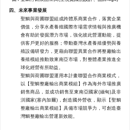
四、未來事業發展
聖鯛與荷圃聯盟組成跨體系商業合作，落實企業
價值，分享水產養殖國際市場需求情報與推廣機
會有助於發掘潛力市場，強化彼此營運動能，提
供客戶更好的服務；帶動臺灣水產養殖優勢與養
殖設備研發力，更藉由聯盟異業合作將整廠輸出
養殖模組推動致東南亞市場，對整體產業推進全
球化經營有所助益。
聖鯛與荷圃聯盟運用本計畫聯盟合作商業模式，
以【聖鯛整廠輸出商業模組】作為海外市場推廣
銷售商品，並成功銷售至東南亞國家(緬甸)及非
汌國家(塞內加爾)，創造國外營收，顯示【聖鯛
整廠輸出商業模組】具備市場競爭力，可創造臺
灣鯛整廠輸出營運新效能。