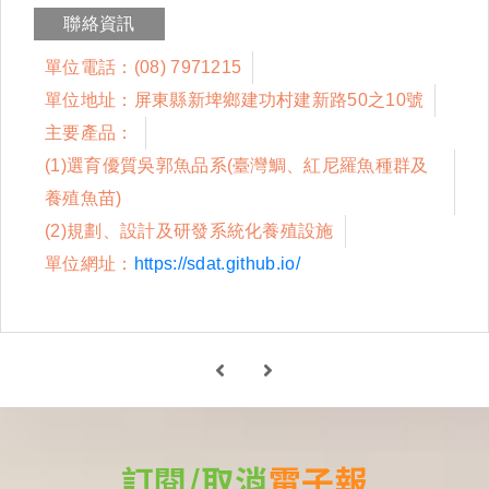
聯絡資訊
單位電話：(08) 7971215
單位地址：屏東縣新埤鄉建功村建新路50之10號
主要產品：
(1)選育優質吳郭魚品系(臺灣鯛、紅尼羅魚種群及
養殖魚苗)
(2)規劃、設計及研發系統化養殖設施
單位網址：
https://sdat.github.io/
訂閱/取消
電子報