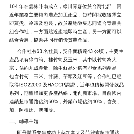
104 年在雲林斗南成立，綠川青森位於台灣北部，因
近年業務主要轉向農產加工產品，短時間採收後需立
即蒸煮、冷凍及包裝，故於產地徵集志同道合青農共
組合作社，一方面貼近產地即時生產，另一方面可以
結合青農，協助共同行銷優質農產品。
合作社有63 名社員，契作面積達43 公頃，主要生
產品項有綠竹筍、桂竹筍及玉米，其中以竹筍為大
宗，佔約九成產量。除生鮮品外還有即食系列產品，
包含竹筍、玉米、甘藷、芋頭及紅豆等，合作社已經
取得ISO22000 及HACCP認證，近年也積極開發飲品
系列，期望增加更多產品線，開創新市場。目前國內
連鎖超市通路佔約60%，外銷市場佔約40%，含美、
加、阿根廷、澳洲等。
二、輔導主題
阿丹體系去年成功上架加拿大及菲律賓超市通路，