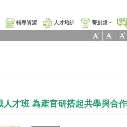
輔導資源
人才培訓
菁創獎
域人才班 為產官研搭起共學與合