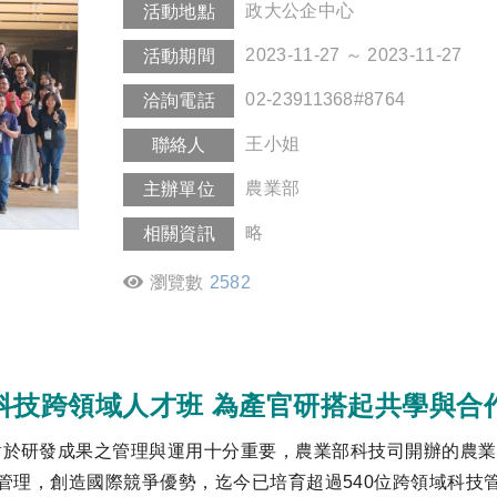
政大公企中心
活動地點
2023-11-27 ～ 2023-11-27
活動期間
02-23911368#8764
洽詢電話
王小姐
聯絡人
農業部
主辦單位
略
相關資訊
瀏覽數
2582
科技跨領域人才班 為產官研搭起共學與合
發成果之管理與運用十分重要，農業部科技司開辦的農業科技
管理，創造國際競爭優勢，迄今已培育超過540位跨領域科技