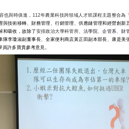
。
與時俱進，112年農業科技跨領域人才班課程主題整合為
理與技術移轉、財務管理、行銷管理、供應鏈管理和經營創新
解和吸收，故除了
安排政治大學科管所
、法學院、企管系
、
財
車隊李瓊淑副董事長、全家便利商店黃正田副本部長、康是美
學員許多寶貴參考意見。