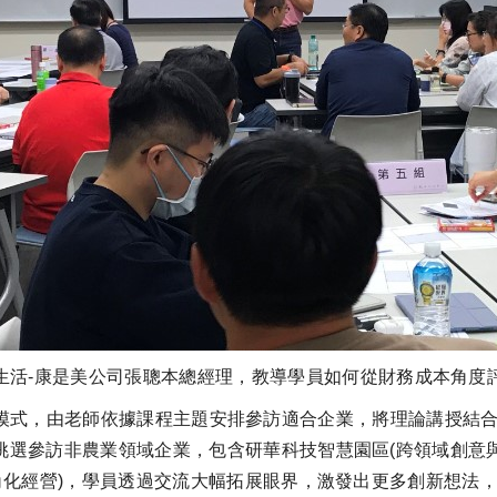
生活-康是美公司張聰本總經理，教導學員如何從財務成本角度
式，由老師依據課程主題安排參訪適合企業，將理論講授結合
選參訪非農業領域企業，包含研華科技智慧園區(跨領域創意與
角化經營)，學員透過交流大幅拓展眼界，激發出更多創新想法