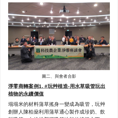
圖二、與會者合影
淨零商轉案例1. #玩艸植造-用水草吸管玩出
植物的永續價值
塌塌米的材料蒲草搖身一變成為吸管，玩艸
創辦人陳柏燊利用蒲草通心製作成珍奶、飲