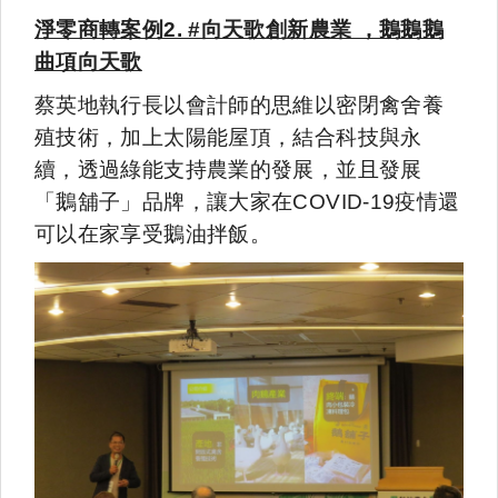
淨零商轉案例2. #向天歌創新農業 ，鵝鵝鵝
曲項向天歌
蔡英地執行長以會計師的思維以密閉禽舍養
殖技術，加上太陽能屋頂，結合科技與永
續，透過綠能支持農業的發展，並且發展
「鵝舖子」品牌，讓大家在COVID-19疫情還
可以在家享受鵝油拌飯。