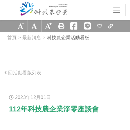
跳到主要內容區塊
:::
首頁
最新消息
科技農企業活動看板
回活動看版列表
:::
2023年
12
月
01
日
112年科技農企業淨零座談會