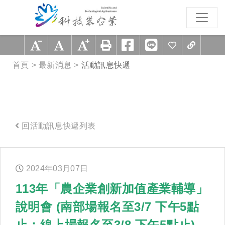
跳到主要內容區塊
:::
首頁
最新消息
活動訊息快遞
回活動訊息快遞列表
:::
2024年
03
月
07
日
113年「農企業創新加值產業輔導」
說明會 (南部場報名至3/7 下午5點
止；線上場報名至3/8 下午5點止)