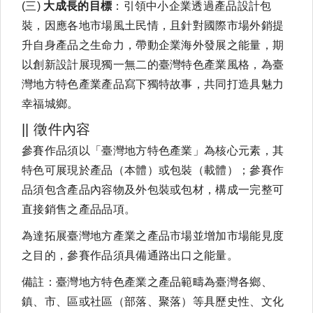
(三)
大成長的目標
：引領中小企業透過產品設計包
裝，因應各地市場風土民情，且針對國際市場外銷提
升自身產品之生命力，帶動企業海外發展之能量，期
以創新設計展現獨一無二的臺灣特色產業風格，為臺
灣地方特色產業產品寫下獨特故事，共同打造具魅力
幸福城鄉。
|| 徵件內容
參賽作品須以「臺灣地方特色產業」為核心元素，其
特色可展現於產品（本體）或包裝（載體）；參賽作
品須包含產品內容物及外包裝或包材，構成一完整可
直接銷售之產品品項。
為達拓展臺灣地方產業之產品市場並增加市場能見度
之目的，參賽作品須具備通路出口之能量。
備註：臺灣地方特色產業之產品範疇為臺灣各鄉、
鎮、市、區或社區（部落、聚落）等具歷史性、文化