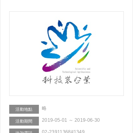
略
活動地點
2019-05-01 ～ 2019-06-30
活動期間
02-23911368#1349
洽詢電話