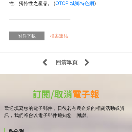
性、獨特性之產品。 (
OTOP 城鄉特色網
)
附件下載
檔案連結
回清單頁
訂閱/取消
電子報
歡迎填寫您的電子郵件，日後若有農企業的相關活動或資
訊，我們將會以電子郵件通知您，謝謝。
身分別