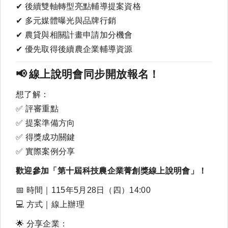
✔
後續雙軸轉型亮點輔導提案資格
✔
多元媒體曝光與品牌行銷
✔
農貸與相關計畫申請加分機會
✔
優先取得後續農企業輔導資源
📢
線上說明會同步開放報名！
想了解：
✅
評審重點
✅
提案準備方向
✅
得獎成功關鍵
✅
實際案例分享
歡迎參加「第十屆科技農企業菁創獎線上說明會」！
📅
時間｜115年5月28日（四）14:00
💻
方式｜線上辦理
🌟
分享企業：