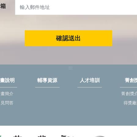
信箱
確認送出
:::
畫說明
輔導資源
人才培訓
菁創
計畫簡介
菁創獎
常見問答
得獎廠