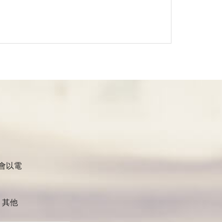
會以電
其他