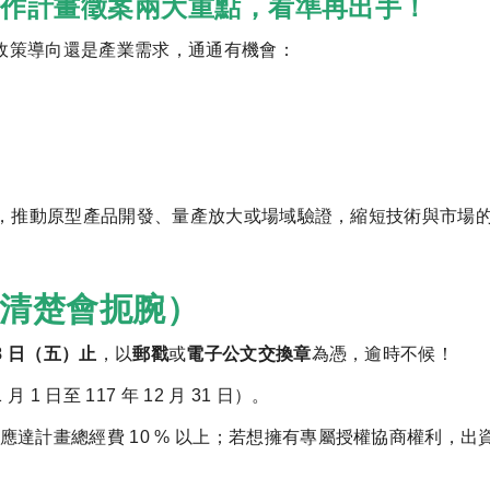
學合作計畫徵案兩大重點，看準再出手！
政策導向還是產業需求，通通有機會：
，推動原型產品開發、量產放大或場域驗證，縮短技術與市場
看清楚會扼腕）
 8 日（五）止
，以
郵戳
或
電子公文交換章
為憑，逾時不候！
月 1 日至 117 年 12 月 31 日）。
達計畫總經費 10 % 以上；若想擁有專屬授權協商權利，出資建