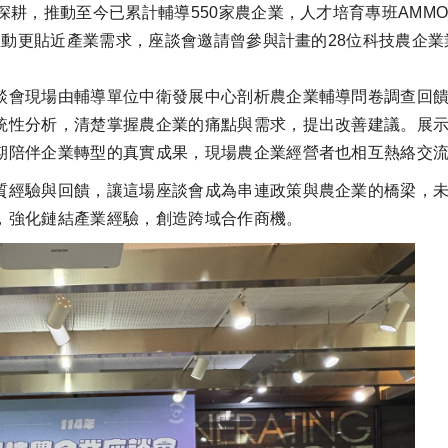
耕，推動至今已累計輔導550家農企業，人才培育專班AMMOT辦
畫推動更貼近產業需求，座談會邀請曾參與計畫的28位科技農企
談會現場由輔導單位中衛發展中心剖析農企業輔導問卷調查回
統性分析，清楚掌握農企業的痛點與需求，提出改善建議。
展
期陪伴企業轉型的真實成果，現場農企業經營者也相互熱絡交
質經驗與回饋，讓這場座談會成為串連政策與農企業的橋梁，
，強化鏈結產業經驗，創造跨域合作商機。