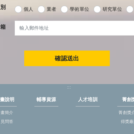
分別
個人
業者
學術單位
研究單位
信箱
確認送出
:::
畫說明
輔導資源
人才培訓
菁創
計畫簡介
菁創獎
常見問答
得獎廠