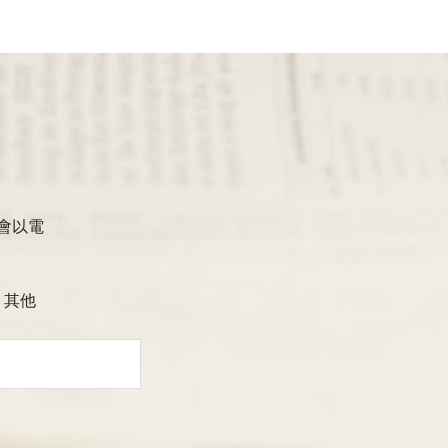
會以電
其他