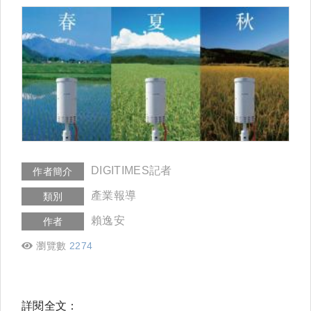
DIGITIMES記者
作者簡介
產業報導
類別
賴逸安
作者
瀏覽數
2274
詳閱全文：