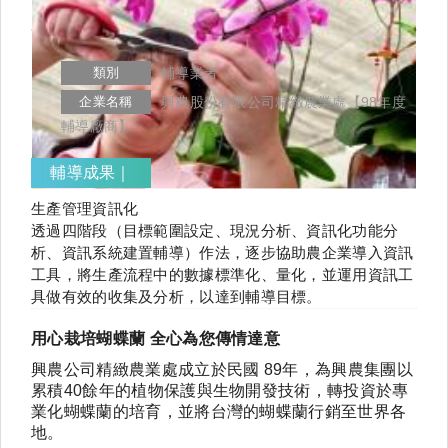
類別
輔導業者
企業名稱
興農股份有限公司精緻農業處【98年度
輔導廠商】
輔導成果｜
生產管理資訊化
透過四階段（目標範圍設定、現況分析、資訊化功能分
析、資訊系統建置輔導）作法，逐步協助農企業導入資訊
工具，將生產流程中的數據標準化、量化，並運用資訊工
具做有效的收集及分析，以達到輔導目標。
用心栽培蝴蝶蘭
全心為您傳情達意
興農公司精緻農業處成立於民國
89
年，為興農集團以
累積
40
餘年的植物保護與生物開發技術，轉投資於專
業化蝴蝶蘭的培育，並將台灣的蝴蝶蘭行銷至世界各
地。