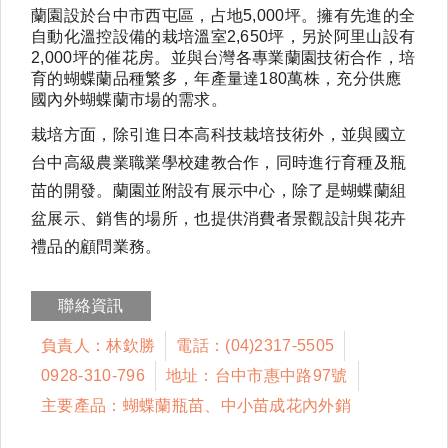
蘭園設於台中市西屯區，占地
5,000
坪
。擁有先進的全
自動化溫控設備的栽培溫室
2,650
坪
，另於阿里山設有
2,000
坪
的催花房。並與台灣各專業蘭園技術合作，培
育的蝴蝶蘭品種繁多，年產量達
180
萬株，充分供應
國內外蝴蝶蘭市場的需求。
栽培方面，除引進日本高科技栽培技術外，並與國立
台中高級農業職業學校建教合作，同時進行育種及瓶
苗的開發。蘭園並附設有展示中心，除了是蝴蝶蘭組
盆展示、銷售的場所，也提供消費者景觀設計與花卉
禮品的顧問業務。
聯絡資訊
負責人：林欽勝
電話：(04)2317-5505
0928-310-796
地址：台中市惠中路97號
主要產品：蝴蝶蘭瓶苗、中小苗成花內外銷