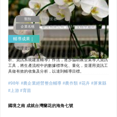
類別
輔導業者
企業名稱
麒悅有限公司【98年度輔導廠商】
輔導成果｜
生產管理資訊化
透過四階段（目標範圍設定、現況分析、資訊化功能分
析、資訊系統建置輔導）作法，逐步協助農企業導入資訊
工具，將生產流程中的數據標準化、量化，並運用資訊工
具做有效的收集及分析，以達到輔導目標。
#98年 #農企業經營整合輔導 #農作類 #花卉 #屏東縣
#上游 #育苗
國境之南
成就台灣蘭花的海角七號