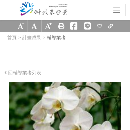
跳到主要內容區塊
:::
首頁
計畫成果
輔導業者
回輔導業者列表
:::
麒悅有限公司【98年度輔導廠
商】