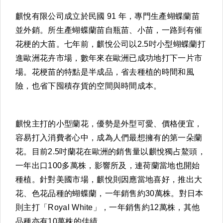
麒悅有限公司成立於民國
91
年，專門生產蝴蝶蘭苗
並外銷。所生產蝴蝶蘭苗自瓶苗、小苗，一路到有催
花梗的大苗。七年前，麒悅公司以
2.5
吋小型蝴蝶蘭打
進歐洲花卉市場，數年來在歐洲已成功地打下一片市
場。花梗苗的特點是半成品，省去種植的時間和風
險，也省下囤積存貨的空間與時間成本。
麒悅主打的小型蘭花，優勢是外型可愛、價格便宜，
容易打入消費者心中，成為人們最想擁有的第一朵蘭
花。目前
2.5
吋蘭花在歐洲的銷售量以麒悅獨占鰲頭，
一年出口
100
多萬株，影響所及，連荷蘭當地也開始
種植。針對美國市場，麒悅則因應當地喜好，推出大
花、色花品種的蝴蝶蘭，一年銷售約
30
萬株。對日本
則主打「
Royal White
」，一年銷售約
12
萬株，其他
品種亦有
10
萬株的佳績。