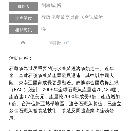
劉燈城 博士
聯絡人
行政院農業委員會水產試驗所
主辦單位
略
相關資訊
575
瀏覽數
活動內容：
石斑魚為世界重要的海水養殖經濟魚類之一。近年
來，全球石斑魚養殖產業發展迅速，其中以中國大
陸、東南亞國家成長更是顯著。依據聯合國農糧組織
（FAO）統計，2008年全球石斑魚產量達78,425噸，
產值達3.7億美元，產量較2000年成長8倍，產值增加
6倍。台灣位於亞熱帶地區，適合石斑魚養殖，已建立
多種石斑魚繁養殖技術，養殖及周邊產業均蓬勃發
展。