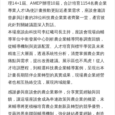
理14+1屆、AMEP辦理10屆，合計培育1154名農企業
專業人才!為使計畫推動更貼近產業需求，座談會邀請
曾參與計畫的28位科技農企業業者齊聚一堂，產官彼
此針對關鍵議題深入對話。
本場座談由科技司李紅曦司長主持，座談會現場由輔
導單位中衛發展中心剖析農企業輔導問卷調查回饋，
從輔導機制與資源配置、人才培育與標竿學習及未來
精進三大層面，透過系統性分析，清楚掌握農企業的
痛點與需求，提出改善建議。
展示區也不馬虎！從人
才培訓歷程，到精選科技農企業輔導案例，呈現出本
計畫長期陪伴企業轉型的真實成果，現場農企業經營
者也相互熱絡交流，展現跨域能量。
感謝參與座談會的農企業夥伴，分享實質經驗與回
饋，讓這場座談會成為串連政策與農企業的橋梁，未
來輔導將更積極培育農企業創新及轉型的競爭優勢，
並藉跨界串聯與輔導機制，強化鏈結產業經驗，創造