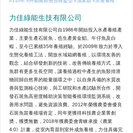
#110年 #外銷產銷整合聯盟型 #漁業類 #水產養殖
力佳綠能生技有限公司
力佳綠能生技有限公司自1986年開始投入水產養殖產
業，主要生產石斑魚，也生產黃金鯧、午仔魚及白
蝦，至今已累積35年養殖經驗。於2009年致力於導入
生態化養殖工法，開放水域箱網養殖，以環境友善的
觀念，結合研發創新的技術，改善傳統養殖方式，讓
魚群有更多生長空間，讓養殖過程中產生的魚類排泄
物回歸自然界的能量循環之中；以自身具備的水質改
善與監測核心技術，與工研院和水產試驗所合作，開
發石斑魚高密度輔助決策智能養殖環境監測系統，改
善用水問題，避免資源浪費。2012年榮獲農委會優良
石斑魚苗養殖場肯定，同年更獲得科技農企業菁創
奬，獲獎無數，2018年獲農委會青睞承接《農業
4.0》計畫，從室內育苗到室外成魚養殖，力佳具備完