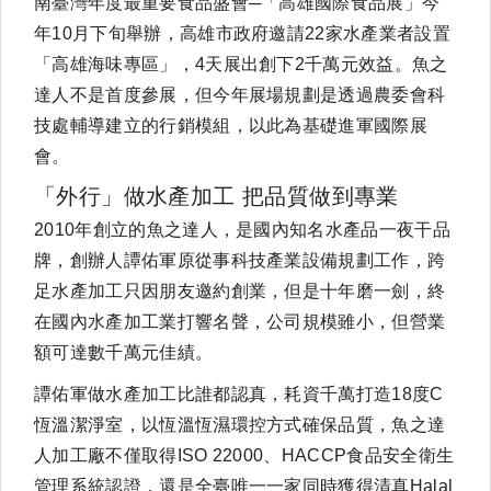
南臺灣年度最重要食品盛會─「高雄國際食品展」今
年10月下旬舉辦，高雄市政府邀請22家水產業者設置
「高雄海味專區」，4天展出創下2千萬元效益。魚之
達人不是首度參展，但今年展場規劃是透過農委會科
技處輔導建立的行銷模組，以此為基礎進軍國際展
會。
「外行」做水產加工 把品質做到專業
2010年創立的魚之達人，是國內知名水產品一夜干品
牌，創辦人譚佑軍原從事科技產業設備規劃工作，跨
足水產加工只因朋友邀約創業，但是十年磨一劍，終
在國內水產加工業打響名聲，公司規模雖小，但營業
額可達數千萬元佳績。
譚佑軍做水產加工比誰都認真，耗資千萬打造18度C
恆溫潔淨室，以恆溫恆濕環控方式確保品質，魚之達
人加工廠不僅取得ISO 22000、HACCP食品安全衛生
管理系統認證，還是全臺唯一一家同時獲得清真Halal