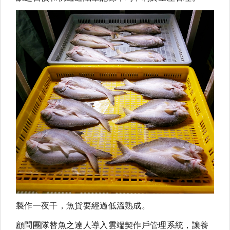
製作一夜干，魚貨要經過低溫熟成。
顧問團隊替魚之達人導入雲端契作戶管理系統，讓養