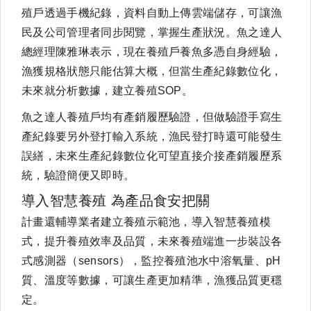
殖戶透過手機紀錄，資料自動上傳雲端儲存，可讓漁
民及公司管理者同步閱覽，掌握生產狀況。魚之達人
總經理陳雅琳表示，現在養殖戶養魚多憑自身經驗，
漁獲規格狀態只能估算大概，但當生產紀錄數位化，
未來就分析數據，建立養殖SOP。
魚之達人養殖戶均有產銷履歷驗證，但做驗證手寫生
產紀錄要另外登打輸入系統，漁民登打時還可能發生
誤繕，未來生產紀錄數位化可望直接介接產銷履歷系
統，驗證簡便又即時。
導入智慧養殖 為產品食安把關
計畫還輔導業者建立養殖示範池，導入智慧養殖模
式，提升養殖效率及品質，未來養殖端進一步裝設各
式感測器（sensors），監控養殖池水中溶氧量、pH
質、溫度等數據，可讓生產更加精準，漁獲品質更穩
定。