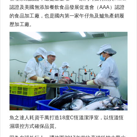
認證及美國無添加餐飲食品發展促進會（AAA）認證
的食品加工廠，也是國內第一家午仔魚及鱸魚產銷履
歷加工廠。
魚之達人耗資千萬打造18度C恆溫潔淨室，以恆溫恆
濕環控方式確保品質。