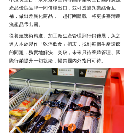
產品優良品牌一同併櫃出口，並可透過異業結合互
補，做出差異化商品，一起打團體戰，將更多臺灣農
漁產品帶出國。
從養殖技術精進、加工廠生產管理到行銷佈展，魚之
達人本於製作「乾淨飲食」初衷，找到每個生產環節
的問題，務實地解決、突破，未來只待養殖管理、國
際行銷提升一切就緒，暢銷國內外指日可待。