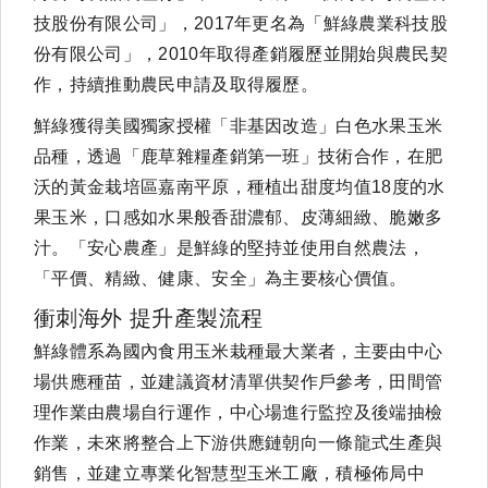
技股份有限公司」，2017年更名為「鮮綠農業科技股
份有限公司」，2010年取得產銷履歷並開始與農民契
作，持續推動農民申請及取得履歷。
鮮綠獲得美國獨家授權「非基因改造」白色水果玉米
品種，透過「鹿草雜糧產銷第一班」技術合作，在肥
沃的黃金栽培區嘉南平原，種植出甜度均值18度的水
果玉米，口感如水果般香甜濃郁、皮薄細緻、脆嫩多
汁。「安心農產」是鮮綠的堅持並使用自然農法，
「平價、精緻、健康、安全」為主要核心價值。
衝刺海外 提升產製流程
鮮綠體系為國內食用玉米栽種最大業者，主要由中心
場供應種苗，並建議資材清單供契作戶參考，田間管
理作業由農場自行運作，中心場進行監控及後端抽檢
作業，未來將整合上下游供應鏈朝向一條龍式生產與
銷售，並建立專業化智慧型玉米工廠，積極佈局中