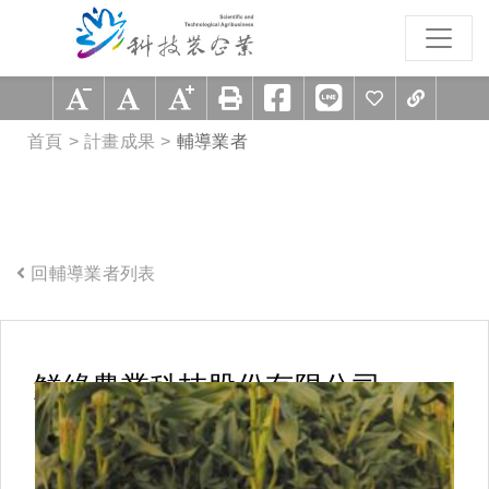
跳到主要內容區塊
:::
首頁
計畫成果
輔導業者
回輔導業者列表
:::
鮮綠農業科技股份有限公司
【109農企業經營整合輔導】