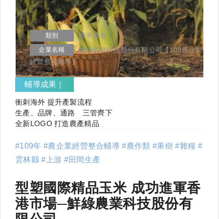
類別
輔導業者
企業名稱
鮮綠農業科技股份有限公司【109農企業
經營整合輔導】
輔導成果｜
衝刺海外 提升產製流程
生產、品牌、通路 三管齊下
全新LOGO 打造農產精品
#109年 #農企業經營整合輔導 #農作類 #果樹 #雜糧 #
雲林縣 #上游 #田間生產
型塑國際精品玉米 成功進軍香
港市場─鮮綠農業科技股份有